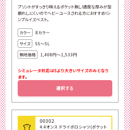
プリントがすっきり映えるポケット無し!適度な厚みが型
崩れしにくいのでヘビーユースされる方におすすめ!シ
ンプルイズベスト。
カラー
8カラー
サイズ
SS～5L
無地価格
1,408円～1,533円
シミュレータ対応はSより大きいサイズのみとなり
ます。
選択する
00302
4.4オンス ドライポロシャツ(ポケット