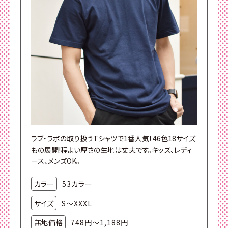
ラブ・ラボの取り扱うTシャツで1番人気! 46色18サイズ
もの展開!程よい厚さの生地は丈夫です。キッズ、レディ
ース、メンズOK。
カラー
53カラー
サイズ
S～XXXL
無地価格
748円～1,188円