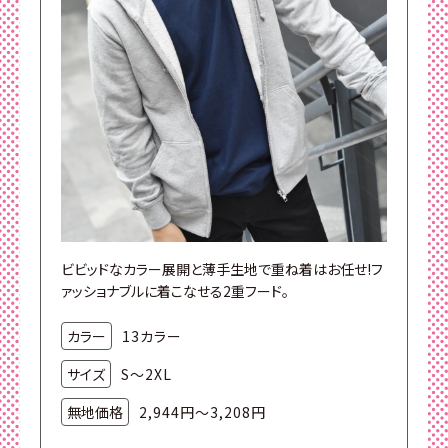
ビビッドなカラー展開と薄手生地で重ね着はお任せ!フ
ァッショナブルに着こなせる2重フード。
カラー
13カラー
サイズ
S～2XL
無地価格
2,944円～3,208円