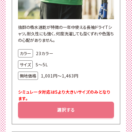
抜群の吸水速乾が特徴の一年中使える長袖ドライTシ
ャツ。耐久性にも強く、何度洗濯しても型くずれや色落ち
の心配がありません。
カラー
23カラー
サイズ
S～5L
無地価格
1,001円～1,463円
シミュレータ対応はSより大きいサイズのみとなり
ます。
選択する